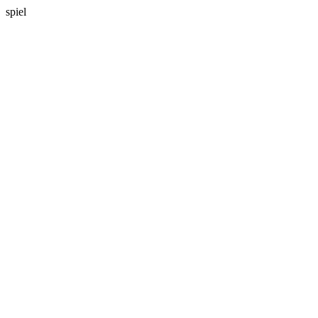
spiel