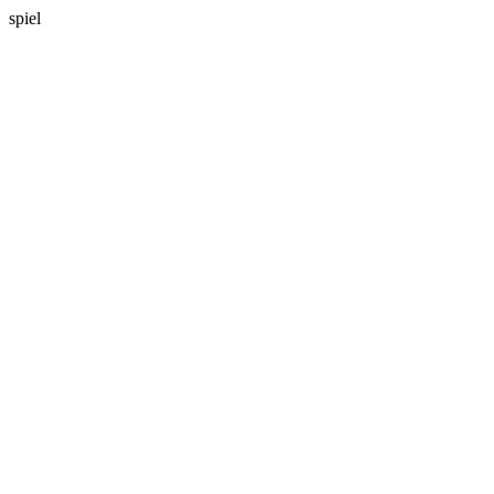
spiel