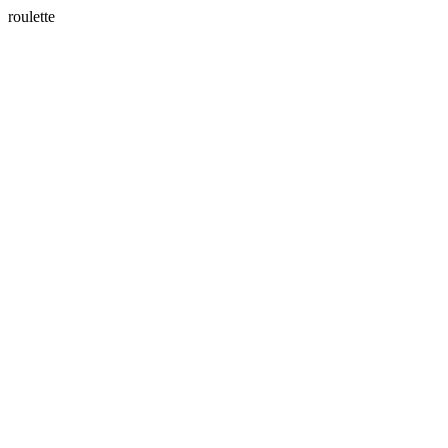
roulette