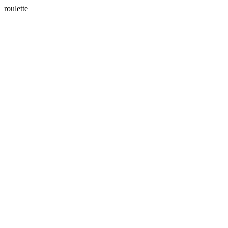
roulette