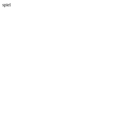
spiel