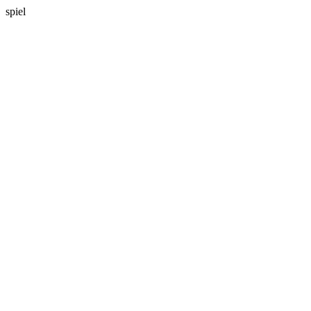
spiel