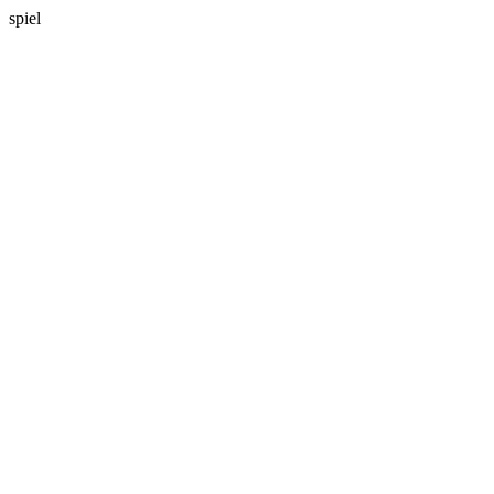
spiel