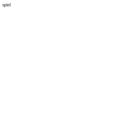
spiel